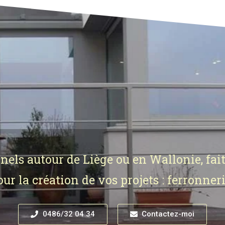
nnels autour de Liège ou en Wallonie, fai
r la création de vos projets : ferronneri
0486/32 04 34
Contactez-moi