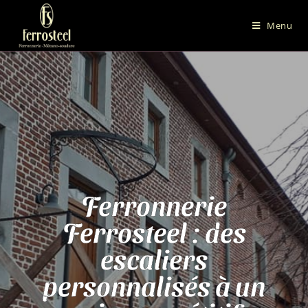
Menu
Ferronnerie
Ferrosteel : des
escaliers
personnalisés à un