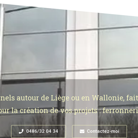
nnels autour de Liège ou en Wallonie, fai
r la création de vos projets : ferronneri
0486/32 04 34
Contactez-moi